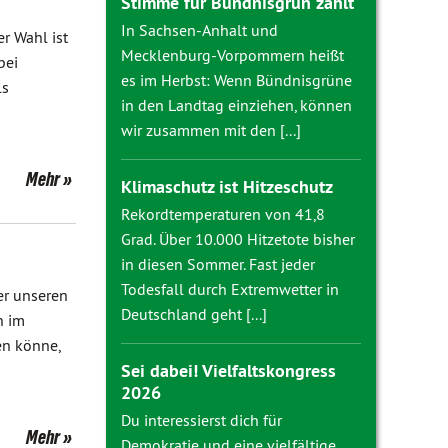
Stimme für Bündnisgrün zählt
In Sachsen-Anhalt und
r Wahl ist
Mecklenburg-Vorpommern heißt
bei
es im Herbst: Wenn Bündnisgrüne
ls
in den Landtag einziehen, können
wir zusammen mit den [...]
Mehr
Klimaschutz ist Hitzeschutz
Rekordtemperaturen von 41,8
Grad. Über 10.000 Hitzetote bisher
in diesen Sommer. Fast jeder
Todesfall durch Extremwetter in
ter unseren
Deutschland geht [...]
n im
en könne,
Sei dabei! Vielfaltskongress
2026
Du interessierst dich für
Mehr
Demokratie und eine vielfältige