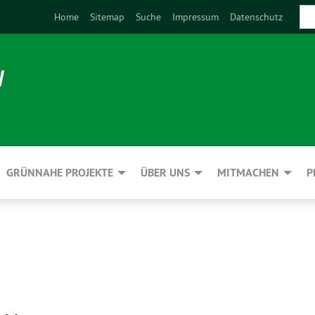
Home
Sitemap
Suche
Impressum
Datenschutz
N
GRÜNNAHE PROJEKTE
ÜBER UNS
MITMACHEN
P