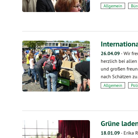
Allgemein
Bür
Internationa
26.04.09
-
Wir fr
herzlich bei alle
und großen freun
nach Schätzen z
Allgemein
Poli
Grüne laden
18.01.09
-
Erika 