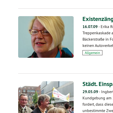
Existenzäng
16.07.09
-
Erika R
Treppenkaskade am
Bäckerstraße in F
keinen Autoverk
Allgemein
Städt. Eins
29.05.09
-
Ingber
Kundgebung am 28.
fordert, dass die
unbestimmte Zwe