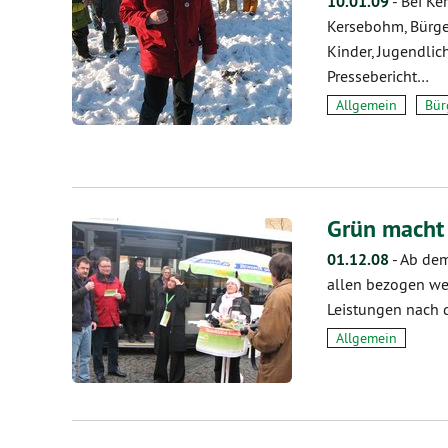
10.01.09
-
Bei Ke
Kersebohm, Bürger
Kinder, Jugendlic
Pressebericht…
Allgemein
Bür
Grün macht 
01.12.08
-
Ab dem
allen bezogen wer
Leistungen nach 
Allgemein