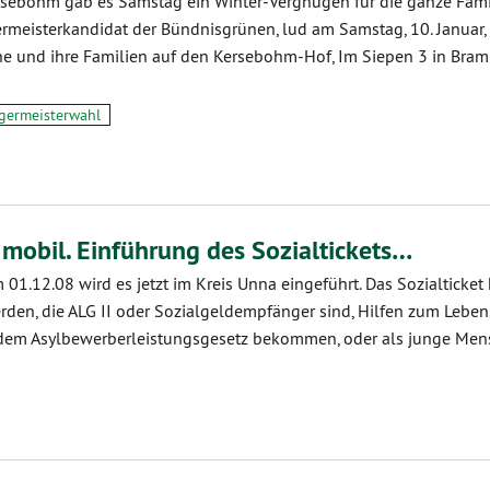
rsebohm gab es Samstag ein Winter-Vergnügen für die ganze Famil
meisterkandidat der Bündnisgrünen, lud am Samstag, 10. Januar, 
he und ihre Familien auf den Kersebohm-Hof, Im Siepen 3 in Bramb
germeisterwahl
mobil. Einführung des Sozialtickets…
 01.12.08 wird es jetzt im Kreis Unna eingeführt. Das Sozialticket
den, die ALG II oder Sozialgeldempfänger sind, Hilfen zum Leben
dem Asylbewerberleistungsgesetz bekommen, oder als junge Me