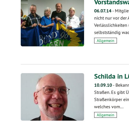
Vorstandsw
06.07.14
-
Mitgli
nicht nur vor der
Verlässlichkeite
selbstständig w
Allgemein
Schilda in 
10.09.10
-
Bekann
Straßen. Es gibt 
Straßen­körper ei
welches vom…
Allgemein