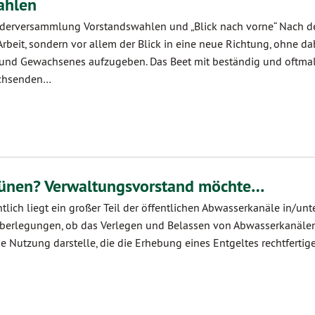
ahlen
ederversammlung Vorstandswahlen und „Blick nach vorne“ Nach de
 Arbeit, sondern vor allem der Blick in eine neue Richtung, ohne da
n und Gewachsenes aufzugeben. Das Beet mit beständig und oftma
achsenden…
Lünen? Verwaltungs­vorstand möchte…
tlich liegt ein großer Teil der öffentlichen Abwasser­kanäle in/un
Über­legungen, ob das Verlegen und Belassen von Abwasser­kanäle
ne Nutzung darstelle, die die Erhebung eines Ent­geltes rechtfertig