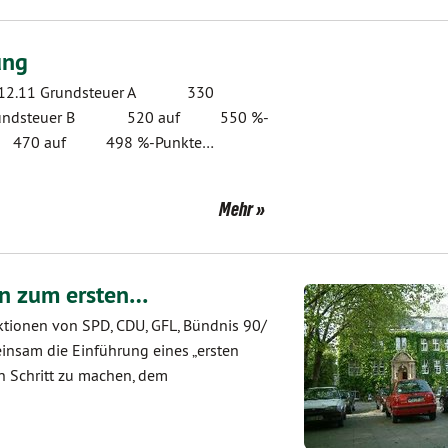
ung
 15.12.11 Grundsteuer A 330
0) Grundsteuer B 520 auf 550 %-
euer 470 auf 498 %-Punkte…
Mehr
en zum ersten…
ktionen von SPD, CDU, GFL, Bündnis 90/
nsam die Einführung eines „ersten
n Schritt zu machen, dem