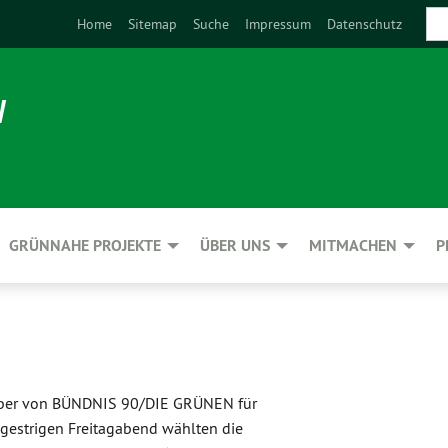
Home
Sitemap
Suche
Impressum
Datenschutz
N
GRÜNNAHE PROJEKTE
ÜBER UNS
MITMACHEN
P
erber von BÜNDNIS 90/DIE GRÜNEN für
gestrigen Freitagabend wählten die