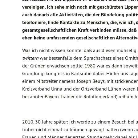
vereinigen. Ich sehe mich noch mit geschürzten Lippen
auch danach alle Aktivitäten, die der Bündelung politis
telefoniere, finde Kontakte zu Menschen, die, wie ic
gesamtgesellschaftlichen Kraft verbinden müsse, daß e
eben keine umfassenden gesellschaftlichen Alternativ
Was ich nicht wissen konnte: daß aus diesen mühselig
twittern
war bestenfalls dem Sprachschatz eines Orni
der Grünen erwachsen sollte. 1980 war es dann soweit
Gründungskongress in Karlsruhe dabei. Hinter uns lag
einem Mitstreiter namens Joseph Beuys, mit stricken
Kreisverband Unna und der Ortsverband Lünen waren lä
bekannter Bayern-Trainer die Rotation erfand) reihum be
2010, 30 Jahre später: Ich werde zu einem Besuch bei 
früher nicht einmal zu träumen gewagt hatten (wenn auc
Frauen und Männer der ersten Stunde mehr dabei. Als le