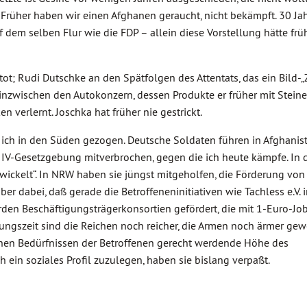
Früher haben wir einen Afghanen geraucht, nicht bekämpft. 30 Jah
 dem selben Flur wie die FDP – allein diese Vorstellung hätte frü
tot; Rudi Dutschke an den Spätfolgen des Attentats, das ein Bild-„
 inzwischen den Autokonzern, dessen Produkte er früher mit Stein
 verlernt. Joschka hat früher nie gestrickt.
ich in den Süden gezogen. Deutsche Soldaten führen in Afghanis
 IV-Gesetzgebung mitverbrochen, gegen die ich heute kämpfe. In
wickelt“. In NRW haben sie jüngst mitgeholfen, die Förderung von
er dabei, daß gerade die Betroffeneninitiativen wie Tachless e.V. 
den Beschäftigungsträgerkonsortien gefördert, die mit 1-Euro-Jo
ungszeit sind die Reichen noch reicher, die Armen noch ärmer gew
lichen Bedürfnissen der Betroffenen gerecht werdende Höhe des
h ein soziales Profil zuzulegen, haben sie bislang verpaßt.