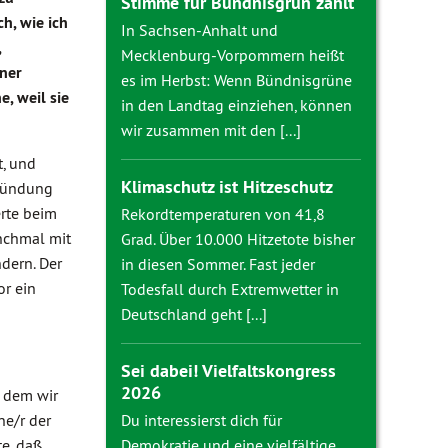
Stimme für Bündnisgrün zählt
h, wie ich
In Sachsen-Anhalt und
,
Mecklenburg-Vorpommern heißt
iner
es im Herbst: Wenn Bündnisgrüne
, weil sie
in den Landtag einziehen, können
wir zusammen mit den [...]
t, und
Klimaschutz ist Hitzeschutz
Gründung
erte beim
Rekordtemperaturen von 41,8
nchmal mit
Grad. Über 10.000 Hitzetote bisher
dern. Der
in diesen Sommer. Fast jeder
r ein
Todesfall durch Extremwetter in
Deutschland geht [...]
Sei dabei! Vielfaltskongress
2026
n dem wir
ne/r der
Du interessierst dich für
te, daß
Demokratie und eine vielfältige