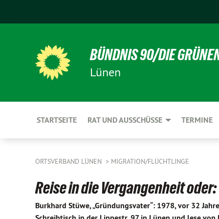
BÜNDNIS 90/DIE GRÜNE
Lünen
STARTSEITE
RAT UND AUSSCHÜSSE
TERMINE
ORTSVERBAND LÜNEN
MIGRATION/FLÜCHTLINGE
Reise in die Vergangenheit oder
Burkhard Stüwe, „Gründungsvater“: 1978, vor 32 Jahre
Schreibtisch in der Lippestr. 97 in Lünen und lese vo