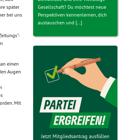
re später
Gesellschaft? Du möchtest neue
her bei uns
Perspektiven kennenlernen, dich
austauschen und [...]
Zeitungs“-
en
tan einen
 den Augen
in
bs
orden. Mit