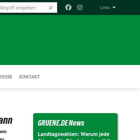
Links
RESSE
KONTAKT
kann
GRUENE.DE News
nem
Landtagswahlen: Warum jede
 zu