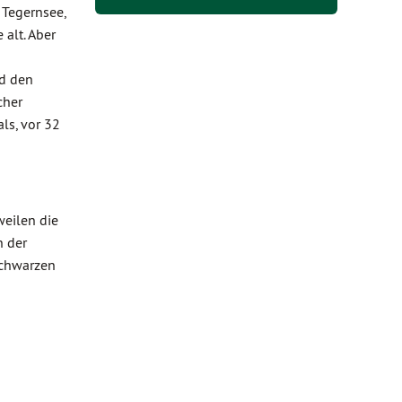
 Tegernsee,
alt. Aber
nd den
cher
ls, vor 32
weilen die
n der
schwarzen