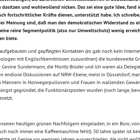
 dasitzen und wohlwollend nicken. Das sei eine gute Idee, fand ic
ch fortschrittlicher Kräfte dienen, unterstützt habe. Ich schreibe
h, der Meinung sind, daß man den demokratischen Widerstand zu e
ine reine Segmentpolitik (also nur Umweltschutz) wenig erreiche
en biete.
 aufgebauten und gepflegten Kontakten (es gab noch kein Interne
thologen mit Englischkenntnissen zuzuordnen) die bundesweite 
: Gesine Sundermann, die Moritz-Brüder und ich waren als Delegi
en endlose Diskussionen auf NRW-Ebene, meist in Düsseldorf, ma
den Männern in Norwegerpullovern und Frauen in wallenden Gewän
ngst gegründet, die Funktionärsposten wurden (noch lange, bevo
setzt.
unseren heutigen grünen Nachfolgern eingeladen, in ein Büro, vo
h noch immer eine Kaffeemaschine fehlt). 30 Jahre später ist kei
tzte ist Gesine vor wenigen Jahren ausgeschieden, die nicht woll