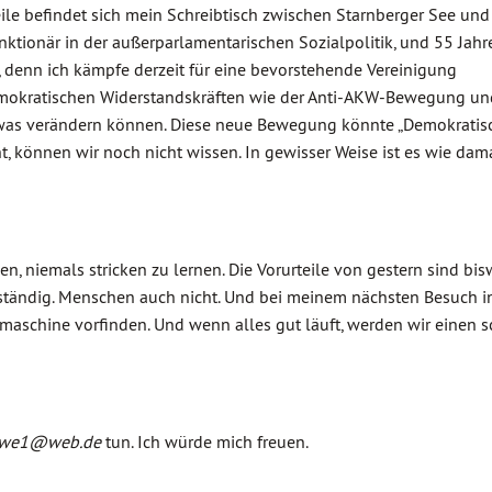
le befindet sich mein Schreibtisch zwischen Starnberger See und
tionär in der außerparlamentarischen Sozialpolitik, und 55 Jahre 
 denn ich kämpfe derzeit für eine bevorstehende Vereinigung
 demokratischen Widerstandskräften wie der Anti-AKW-Bewegung u
 etwas verändern können. Diese neue Bewegung könnte „Demokratis
t, können wir noch nicht wissen. In gewisser Weise ist es wie dama
n, niemals stricken zu lernen. Die Vorurteile von gestern sind bis
lständig. Menschen auch nicht. Und bei meinem nächsten Besuch i
eemaschine vorfinden. Und wenn alles gut läuft, werden wir einen 
ewe1@web.de
tun. Ich würde mich freuen.