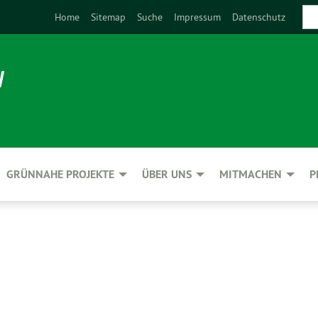
Home
Sitemap
Suche
Impressum
Datenschutz
N
GRÜNNAHE PROJEKTE
ÜBER UNS
MITMACHEN
P