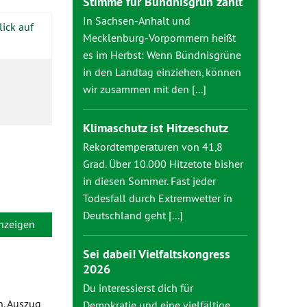
Stimme für Bündnisgrün zählt
In Sachsen-Anhalt und
lick auf
Mecklenburg-Vorpommern heißt
es im Herbst: Wenn Bündnisgrüne
in den Landtag einziehen, können
wir zusammen mit den [...]
Klimaschutz ist Hitzeschutz
Rekordtemperaturen von 41,8
Grad. Über 10.000 Hitzetote bisher
in diesen Sommer. Fast jeder
Todesfall durch Extremwetter in
Deutschland geht [...]
anzeigen
Sei dabei! Vielfaltskongress
2026
Du interessierst dich für
n. Auszug
Demokratie und eine vielfältige