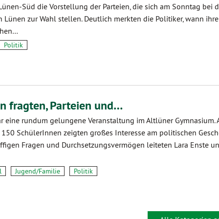
ünen-Süd die Vorstellung der Parteien, die sich am Sonntag bei d
ünen zur Wahl stellen. Deutlich merkten die Politiker, wann ihr
chen…
Politik
n fragten, Parteien und…
r eine rundum gelungene Veranstaltung im Altlüner Gymnasium. A
. 150 SchülerInnen zeigten großes Interesse am politischen Gesc
pfiffigen Fragen und Durchsetzungsvermögen leiteten Lara Enste u
l
Jugend/Familie
Politik