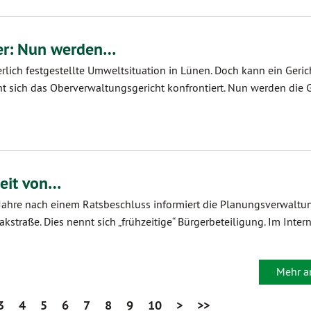
er: Nun werden…
hterlich festgestellte Umweltsituation in Lünen. Doch kann ein Geric
ht sich das Oberverwaltungsgericht konfrontiert. Nun werden die 
keit von…
Jahre nach einem Ratsbeschluss informiert die Planungsverwaltu
traße. Dies nennt sich „frühzeitige“ Bürgerbeteiligung. Im Inter
Mehr a
3
4
5
6
7
8
9
10
>
>>