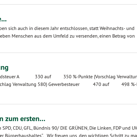
...
aben sich auch in diesem Jahr entschlossen, statt Weihnachts- und
 lieben Menschen aus dem Umfeld zu versenden, einen Betrag von
ung
 Grundsteuer A 330 auf 350 %-Punkte (Vorschlag Verwaltun
hlag Verwaltung 580) Gewerbesteuer 470 auf 498 %-
en zum ersten…
on SPD, CDU, GFL, Bündnis 90/ DIE GRÜNEN, Die Linken, FDP und 
r Bürgerhaushaltes“. Wir freuen uns, den wichtigen Schritt zu m