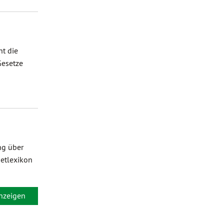
ht die
Gesetze
ng über
netlexikon
nzeigen