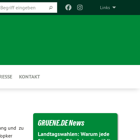
Links
RESSE
KONTAKT
GRUENE.DE News
fang und zu
Landtagswahlen: Warum jede
Wopker