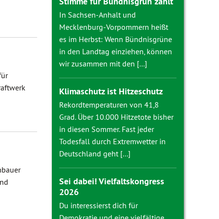
Stimme für Bündnisgrün zählt
In Sachsen-Anhalt und
Mecklenburg-Vorpommern heißt
es im Herbst: Wenn Bündnisgrüne
in den Landtag einziehen, können
wir zusammen mit den [...]
für
raftwerk
Klimaschutz ist Hitzeschutz
Rekordtemperaturen von 41,8
Grad. Über 10.000 Hitzetote bisher
in diesen Sommer. Fast jeder
Todesfall durch Extremwetter in
Deutschland geht [...]
ambauer
Sei dabei! Vielfaltskongress
und
2026
Du interessierst dich für
Demokratie und eine vielfältige