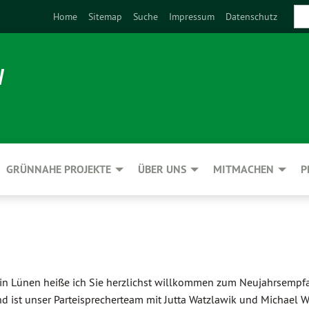
Home
Sitemap
Suche
Impressum
Datenschutz
N
GRÜNNAHE PROJEKTE
ÜBER UNS
MITMACHEN
P
 in Lünen heiße ich Sie herzlichst willkommen zum Neujahrsemp
nd ist unser Parteisprecherteam mit Jutta Watzlawik und Michael 