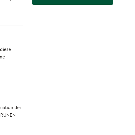
 diese
ine
rmation der
e GRÜNEN