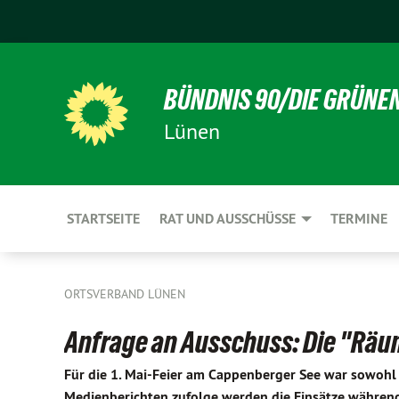
BÜNDNIS 90/DIE GRÜNE
Lünen
STARTSEITE
RAT UND AUSSCHÜSSE
TERMINE
ORTSVERBAND LÜNEN
Anfrage an Ausschuss: Die "Räum
Für die 1. Mai-Feier am Cappenberger See war sowohl Pe
Medienberichten zufolge werden die Einsätze während 