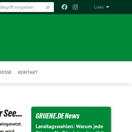
Links
RESSE
KONTAKT
 See...
GRUENE.DE News
eingesetzt.
Landtagswahlen: Warum jede
er wird