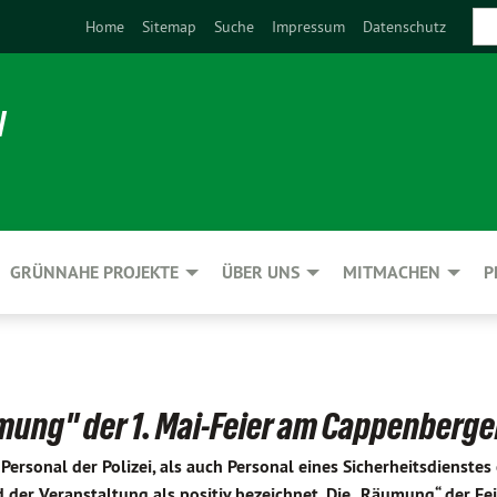
Home
Sitemap
Suche
Impressum
Datenschutz
N
GRÜNNAHE PROJEKTE
ÜBER UNS
MITMACHEN
P
ung" der 1. Mai-Feier am Cappenberger
rsonal der Polizei, als auch Personal eines Sicherheitsdienstes 
der Veranstaltung als positiv bezeichnet. Die „Räumung“ der Fei