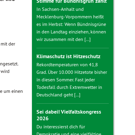
Stimme für Bündnisgrün zählt
In Sachsen-Anhalt und
Mecklenburg-Vorpommern heißt
es im Herbst: Wenn Bündnisgrüne
in den Landtag einziehen, können
wir zusammen mit den [...]
 mit der
Klimaschutz ist Hitzeschutz
ngesetzt.
Rekordtemperaturen von 41,8
 wird
Grad. Über 10.000 Hitzetote bisher
in diesen Sommer. Fast jeder
Todesfall durch Extremwetter in
re um einen
Deutschland geht [...]
Sei dabei! Vielfaltskongress
2026
Du interessierst dich für
Demokratie und eine vielfältige