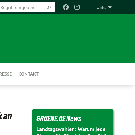
Links
RESSE
KONTAKT
k an
GRUENE.DE News
Landtagswahlen: Warum jede