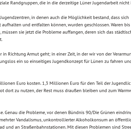
ale Randgruppen, die in die derzeitige Lüner Jugendarbeit nicht i
Jugendzentren, in denen auch die Möglichkeit bestand, dass sich
t aufhalten und entfalten können, wurden geschlossen. Waren bis
üssen sie jetzt die Probleme auffangen, deren sich das städtisc
t.
 in Richtung Armut geht; in einer Zeit, in der wir von der Verarmu
tungslos ein so einseitiges Jugendkonzept für Lünen zu fahren u
ionen Euro kosten. 1,3 Millionen Euro für den Teil der Jugendlic
bot dort zu nutzen, der Rest muss draußen bleiben und zum War
se. Genau die Probleme, vor denen Bündnis 90/Die Grünen eindrin
mehrter Vandalismus, unkontrollierter Alkoholkonsum an öffentlic
bad und an Straßenbahnstationen. Mit diesen Problemen sind Stre