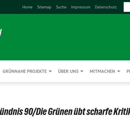
Home
Sitemap
Suche
Impressum
Datenschutz
N
GRÜNNAHE PROJEKTE
ÜBER UNS
MITMACHEN
P
ndnis 90/Die Grünen übt scharfe Kriti