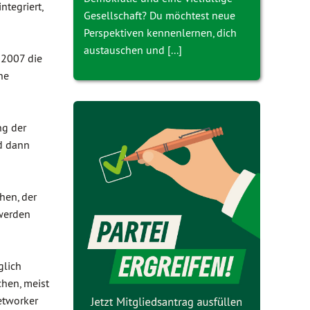
ntegriert,
Gesellschaft? Du möchtest neue
Perspektiven kennenlernen, dich
austauschen und [...]
 2007 die
he
ng der
nd dann
hen, der
mwerden
glich
hen, meist
etworker