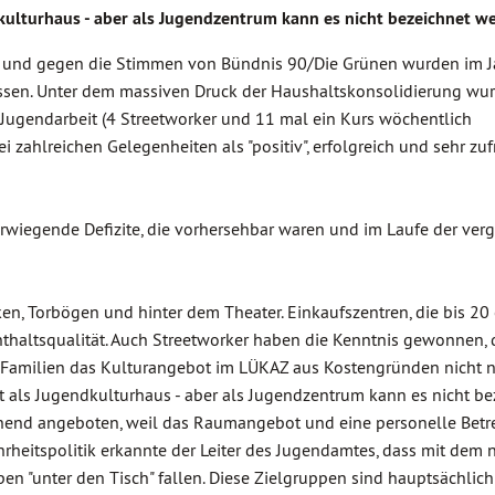
kulturhaus - aber als Jugendzentrum kann es nicht bezeichnet we
 und gegen die Stimmen von Bündnis 90/Die Grünen wurden im J
ossen. Unter dem massiven Druck der Haushaltskonsolidierung wur
Jugendarbeit (4 Streetworker und 11 mal ein Kurs wöchentlich
 zahlreichen Gelegenheiten als "positiv", erfolgreich und sehr zu
wiegende Defizite, die vorhersehbar waren und im Laufe der ve
ken, Torbögen und hinter dem Theater. Einkaufszentren, die bis 20
nthaltsqualität. Auch Streetworker haben die Kenntnis gewonnen, 
Familien das Kulturangebot im LÜKAZ aus Kostengründen nicht 
t als Jugendkulturhaus - aber als Jugendzentrum kann es nicht be
ichend angeboten, weil das Raumangebot und eine personelle Bet
hrheitspolitik erkannte der Leiter des Jugendamtes, dass mit dem
en "unter den Tisch" fallen. Diese Zielgruppen sind hauptsächlich