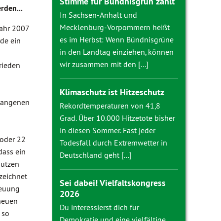
Stimme für Bündnisgrün zählt
rden...
In Sachsen-Anhalt und
Mecklenburg-Vorpommern heißt
ahr 2007
es im Herbst: Wenn Bündnisgrüne
de ein
in den Landtag einziehen, können
wir zusammen mit den [...]
frieden
Klimaschutz ist Hitzeschutz
rgangenen
Rekordtemperaturen von 41,8
Grad. Über 10.000 Hitzetote bisher
in diesen Sommer. Fast jeder
 oder 22
Todesfall durch Extremwetter in
dass ein
Deutschland geht [...]
nutzen
zeichnet
Sei dabei! Vielfaltskongress
reuung
2026
 neuen
Du interessierst dich für
 so
Demokratie und eine vielfältige