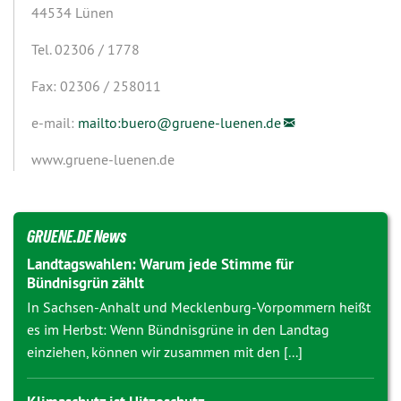
44534 Lünen
Tel. 02306 / 1778
Fax: 02306 / 258011
e-mail:
mailto:buero@
gruene-luenen.de
www.gruene-luenen.de
GRUENE.DE News
Landtagswahlen: Warum jede Stimme für
Bündnisgrün zählt
In Sachsen-Anhalt und Mecklenburg-Vorpommern heißt
es im Herbst: Wenn Bündnisgrüne in den Landtag
einziehen, können wir zusammen mit den [...]