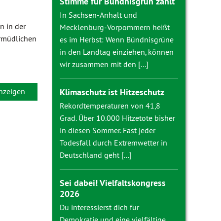
Stimme für Bündnisgrün zählt
In Sachsen-Anhalt und
n in der
Mecklenburg-Vorpommern heißt
ermüdlichen
es im Herbst: Wenn Bündnisgrüne
in den Landtag einziehen, können
wir zusammen mit den [...]
anzeigen
Klimaschutz ist Hitzeschutz
Rekordtemperaturen von 41,8
Grad. Über 10.000 Hitzetote bisher
in diesen Sommer. Fast jeder
Todesfall durch Extremwetter in
Deutschland geht [...]
Sei dabei! Vielfaltskongress
2026
Du interessierst dich für
Demokratie und eine vielfältige