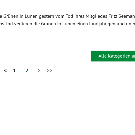
ie Grünen in Lünen gestern vom Tod ihres Mitgliedes Fritz Seeman
nns Tod verlieren die Grünen in Lünen einen langjährigen und un
Alle Kategorien 
<
1
2
>
>>