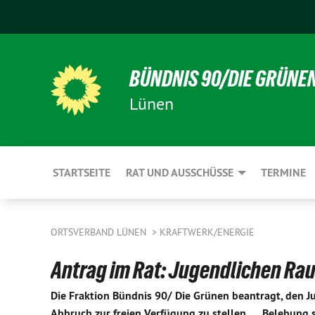
BÜNDNIS 90/DIE GRÜNE
Lünen
STARTSEITE
RAT UND AUSSCHÜSSE
TERMINE
ORTSVERBAND LÜNEN
KRAFTWERK/ENERGIE
Antrag im Rat: Jugendlichen Ra
Die Fraktion Bündnis 90/ Die Grünen beantragt, den J
Abbruch zur freien Verfügung zu stellen... Belebung s