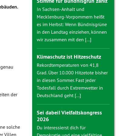
Stimme für Bündnisgrün zählt
Gebäuden.
In Sachsen-Anhalt und
Mecklenburg-Vorpommern heißt
es im Herbst: Wenn Bündnisgrüne
in den Landtag einziehen, können
wir zusammen mit den [...]
Klimaschutz ist Hitzeschutz
Rekordtemperaturen von 41,8
e genau
Grad. Über 10.000 Hitzetote bisher
in diesen Sommer. Fast jeder
n
Todesfall durch Extremwetter in
iten der
Deutschland geht [...]
Sei dabei! Vielfaltskongress
2026
ine solche
Du interessierst dich für
r Villen
Demokratie und eine vielfältige