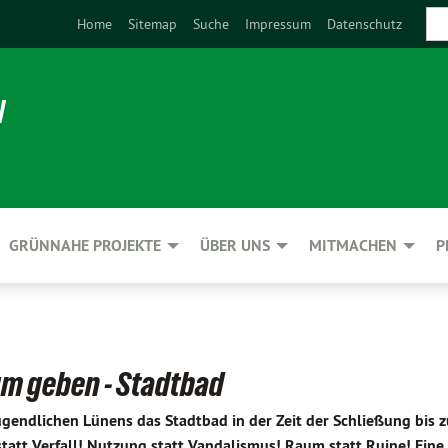
Home
Sitemap
Suche
Impressum
Datenschutz
N
GRÜNNAHE PROJEKTE
ÜBER UNS
MITMACHEN
P
um geben - Stadtbad
ugendlichen Lünens das Stadtbad in der Zeit der Schließung bis 
tatt Verfall! Nutzung statt Vandalismus! Raum statt Ruine! Eine