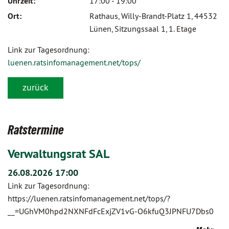
Uhrzeit:
17:00 - 19:00
Ort:
Rathaus, Willy-Brandt-Platz 1, 44532
Lünen, Sitzungssaal 1, 1. Etage
Link zur Tagesordnung:
luenen.ratsinfomanagement.net/tops/
zurück
Ratstermine
Verwaltungsrat SAL
26.08.2026 17:00
Link zur Tagesordnung:
https://luenen.ratsinfomanagement.net/tops/?
__=UGhVM0hpd2NXNFdFcExjZV1vG-O6kfuQ3JPNFU7Dbs0