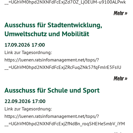
__=UGhVM0hpd2NXNFdFcExjZd7OZ_LjOEUM-u9100ALPwk
Mehr
Ausschuss für Stadtentwicklung,
Umweltschutz und Mobilität
17.09.2026 17:00
Link zur Tagesordnung:
https://luenen.ratsinfomanagement.net/tops/?
__=UGhVM0hpd2NXNFdFcExjZRcFuqZNk57fqFmIrE5FsIU
Mehr
Ausschuss für Schule und Sport
22.09.2026 17:00
Link zur Tagesordnung:
https://luenen.ratsinfomanagement.net/tops/?
__=UGhVM0hpd2NXNFdFcExjZfNdBn_roqSHEHeSmbV_iYM