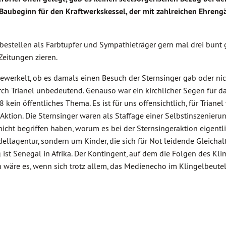
Baubeginn für den Kraftwerkskessel, der mit zahlreichen Ehreng
 bestellen als Farbtupfer und Sympathieträger gern mal drei bunt 
Zeitungen zieren.
 gewerkelt, ob es damals einen Besuch der Sternsinger gab oder nich
rch Trianel unbedeutend. Genauso war ein kirchlicher Segen für d
in öffentliches Thema. Es ist für uns offensichtlich, für Trianel
R-Aktion. Die Sternsinger waren als Staffage einer Selbstinszenieru
nicht begriffen haben, worum es bei der Sternsingeraktion eigentli
ellagentur, sondern um Kinder, die sich für Not leidende Gleichal
 ist Senegal in Afrika. Der Kontingent, auf dem die Folgen des K
wäre es, wenn sich trotz allem, das Medienecho im Klingelbeutel