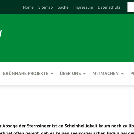
Home
Sitemap
Suche
Impressum
Datenschutz
N
GRÜNNAHE PROJEKTE
ÜBER UNS
MITMACHEN
P
r Absage der Sternsinger ist an Scheinheiligkeit kaum noch zu üb
brief offen gelegt, gab es keinen seelsorgerischen Bezug bei de