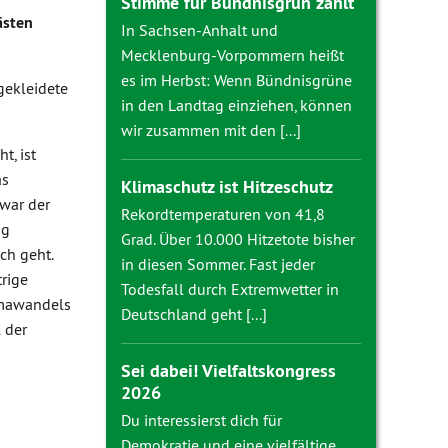
Stimme für Bündnisgrün zählt
ästen
In Sachsen-Anhalt und
Mecklenburg-Vorpommern heißt
es im Herbst: Wenn Bündnisgrüne
gekleidete
in den Landtag einziehen, können
wir zusammen mit den [...]
t, ist
as
Klimaschutz ist Hitzeschutz
 war der
Rekordtemperaturen von 41,8
ng
Grad. Über 10.000 Hitzetote bisher
ch geht.
in diesen Sommer. Fast jeder
trige
Todesfall durch Extremwetter in
limawandels
Deutschland geht [...]
 der
Sei dabei! Vielfaltskongress
2026
Du interessierst dich für
Demokratie und eine vielfältige