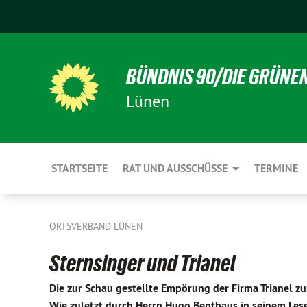
BÜNDNIS 90/DIE GRÜNE
Lünen
STARTSEITE
RAT UND AUSSCHÜSSE
TERMINE
ORTSVERBAND LÜNEN
Sternsinger und Trianel
Die zur Schau gestellte Empörung der Firma Trianel zu
Wie zuletzt durch Herrn Hugo Benthaus in seinem Leser